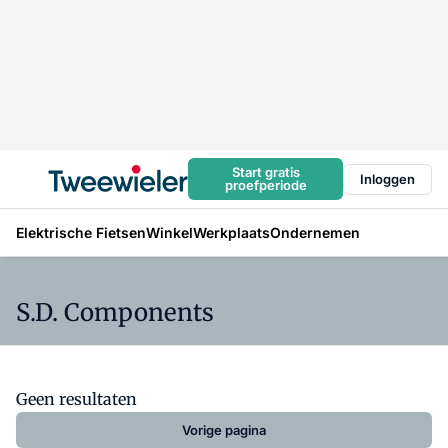
Start gratis
Inloggen
proefperiode
Elektrische Fietsen
Winkel
Werkplaats
Ondernemen
S.D. Components
Geen resultaten
Vorige pagina