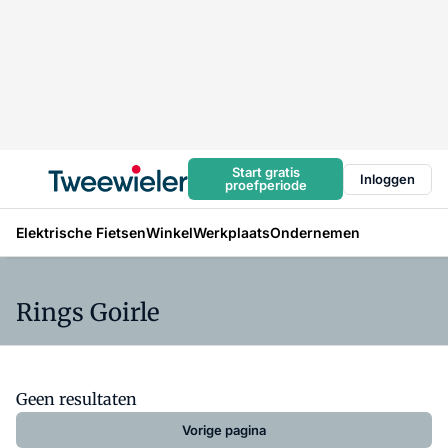
Start gratis
Inloggen
proefperiode
Elektrische Fietsen
Winkel
Werkplaats
Ondernemen
Rings Goirle
Geen resultaten
Vorige pagina