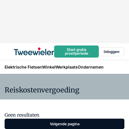
Start gratis
Inloggen
proefperiode
Elektrische Fietsen
Winkel
Werkplaats
Ondernemen
Reiskostenvergoeding
Geen resultaten
Volgende pagina