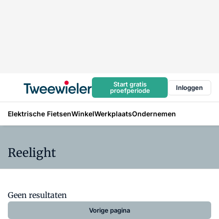
Start gratis
Inloggen
proefperiode
Elektrische Fietsen
Winkel
Werkplaats
Ondernemen
Reelight
Geen resultaten
Vorige pagina