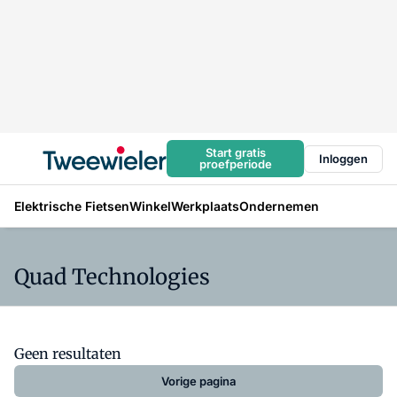
Start gratis
Inloggen
proefperiode
Elektrische Fietsen
Winkel
Werkplaats
Ondernemen
Quad Technologies
Geen resultaten
Vorige pagina