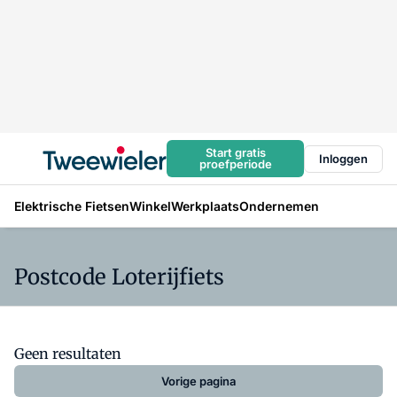
Start gratis
Inloggen
proefperiode
Elektrische Fietsen
Winkel
Werkplaats
Ondernemen
Postcode Loterijfiets
Geen resultaten
Vorige pagina