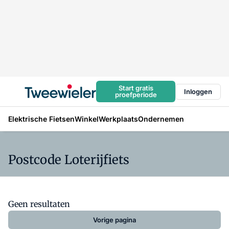
Start gratis
Inloggen
proefperiode
Elektrische Fietsen
Winkel
Werkplaats
Ondernemen
Postcode Loterijfiets
Geen resultaten
Vorige pagina