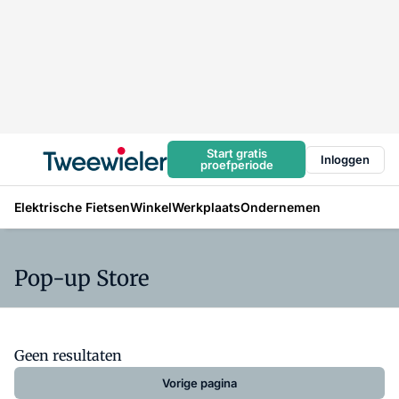
Start gratis
Inloggen
proefperiode
Elektrische Fietsen
Winkel
Werkplaats
Ondernemen
Pop-up Store
Geen resultaten
Vorige pagina