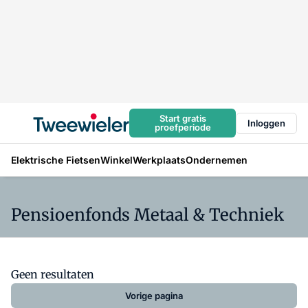
Start gratis
Inloggen
proefperiode
Elektrische Fietsen
Winkel
Werkplaats
Ondernemen
Pensioenfonds Metaal & Techniek
Geen resultaten
Vorige pagina