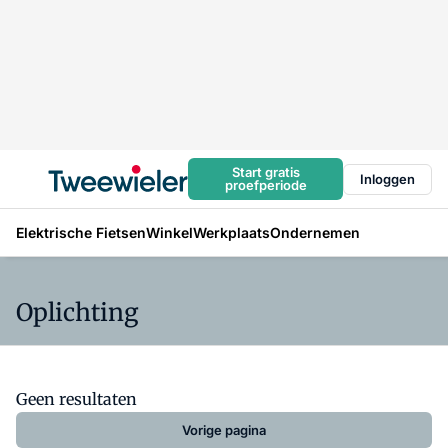
Start gratis
Inloggen
proefperiode
Elektrische Fietsen
Winkel
Werkplaats
Ondernemen
Oplichting
Geen resultaten
Vorige pagina