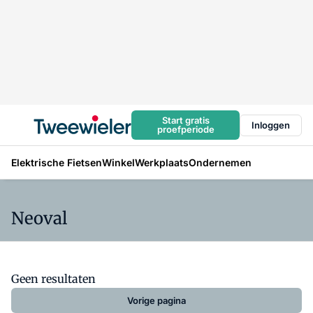
Start gratis
Inloggen
proefperiode
Elektrische Fietsen
Winkel
Werkplaats
Ondernemen
Neoval
Geen resultaten
Vorige pagina