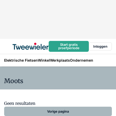
Start gratis
Inloggen
proefperiode
Elektrische Fietsen
Winkel
Werkplaats
Ondernemen
Moots
Geen resultaten
Vorige pagina