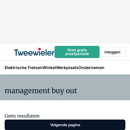
Start gratis
Inloggen
proefperiode
Elektrische Fietsen
Winkel
Werkplaats
Ondernemen
management buy out
Geen resultaten
Volgende pagina