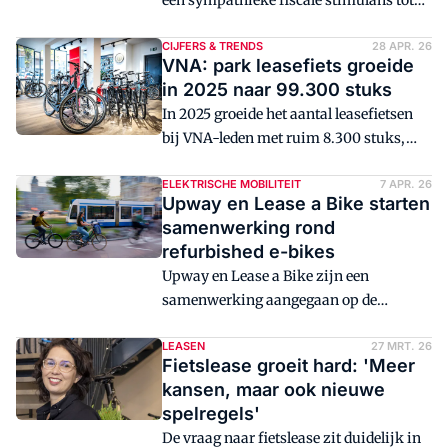
een sympathieke fiscale stimulans tot
Duitsland laten zien waar Nederland
een breed omarmde regeling binnen het
naartoe groeit."
mobiliteitsbeleid van werkgevers. Het
CIJFERS & TRENDS
28 APR. 26
VNA: park leasefiets groeide
idee is eenvoudig: werknemers
in 2025 naar 99.300 stuks
profiteren van belastingvoordeel,
In 2025 groeide het aantal leasefietsen
werkgevers stimuleren duurzaam
bij VNA-leden met ruim 8.300 stuks,
vervoer en de drempel om te fietsen
waarmee het totale leasefietsenpark
wordt lager. In de praktijk blijkt het
uitkomt op bijna 100.000 fietsen. In 2019
ELEKTRISCHE MOBILITEIT
7 APR. 26
beeld echter minder eenduidig, geeft
Upway en Lease a Bike starten
ging het nog om minder dan 8.000
columnist Ron Haker aan.
samenwerking rond
leasefietsen. Deze groei lijkt zich dit jaar
refurbished e-bikes
ook door te zetten: het totale aantal
Upway en Lease a Bike zijn een
leasefietsen in Nederland is in april 2026
samenwerking aangegaan op de
zelfs de grens van 100.000 gepasseerd.
Nederlandse markt. Daarmee wordt
Lease a Bike de eerste aanbieder van
LEASEN
27 MRT. 26
Fietslease groeit hard: 'Meer
zakelijke leasefietsen in Nederland die
kansen, maar ook nieuwe
refurbished e-bikes van Upway
spelregels'
opneemt in het aanbod. De
De vraag naar fietslease zit duidelijk in
samenwerking moet hoogwaardige e-