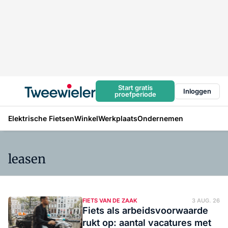
Start gratis
Inloggen
proefperiode
Elektrische Fietsen
Winkel
Werkplaats
Ondernemen
leasen
FIETS VAN DE ZAAK
3 AUG. 26
Fiets als arbeidsvoorwaarde
rukt op: aantal vacatures met