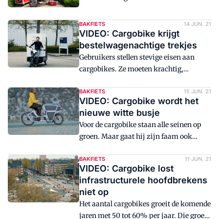
komen twee modellen van de Fier op de
markt, een wendbare bakfiets met twee
BAKFIETS
14 JUN. 21
wielen en een model met grotere bak en
VIDEO: Cargobike krijgt
drie wielen.
bestelwagenachtige trekjes
Gebruikers stellen stevige eisen aan
cargobikes. Ze moeten krachtig,
duurzaam en voldoende groot zijn. In
deze derde van vier video's over de
BAKFIETS
15 JUN. 21
VIDEO: Cargobike wordt het
OPMARS VAN DE CARGOBIKE zien we
nieuwe witte busje
hoe fabrikanten de wensen vanuit de
Voor de cargobike staan alle seinen op
markt vertalen in een cargobike die de
groen. Maar gaat hij zijn faam ook
competitie met de bestelwagen
daadwerkelijk verzilveren? Absoluut
daadwerkelijk aan kan.
stellen deskundigen. In deze laatste van
BAKFIETS
11 JUN. 21
VIDEO: Cargobike lost
vier video's over de OPMARS VAN DE
infrastructurele hoofdbrekens
CARGOBIKE schetsen ze de rooskleurige
niet op
toekomst van dit duurzame
Het aantal cargobikes groeit de komende
vervoersmiddel.
jaren met 50 tot 60% per jaar. Die groei