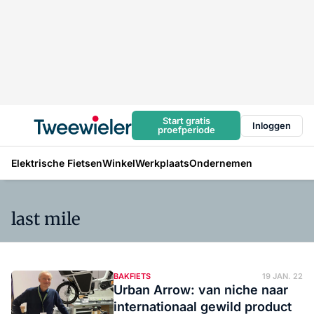
Start gratis
Inloggen
proefperiode
Elektrische Fietsen
Winkel
Werkplaats
Ondernemen
last mile
BAKFIETS
19 JAN. 22
Urban Arrow: van niche naar
internationaal gewild product