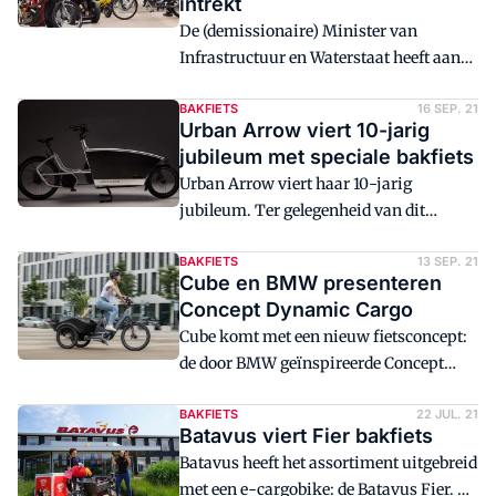
intrekt
lichte elektrische voertuigen.
De (demissionaire) Minister van
Infrastructuur en Waterstaat heeft aan
de Tweede Kamer een voorstel ingediend
om voor een aantal Lichte Elektrische
BAKFIETS
16 SEP. 21
Urban Arrow viert 10-jarig
Voertuigen (LEV's) specifieke
jubileum met speciale bakfiets
Nederlandse vereisten in te voeren.
Urban Arrow viert haar 10-jarig
LEVA-EU is het hier niet mee eens: zij
jubileum. Ter gelegenheid van dit
vinden dat het voorstel indruist tegen de
jubileum introduceert Urban Arrow de
Europese wetgeving.
Family Anniversary bakfiets en is een
BAKFIETS
13 SEP. 21
Cube en BMW presenteren
speciaal boek uitgegeven over de
Concept Dynamic Cargo
geschiedenis van het merk.
Cube komt met een nieuw fietsconcept:
de door BMW geïnspireerde Concept
Dynamic Cargo. De driewielige bakfiets
met innovatieve kanteltechnologie is
BAKFIETS
22 JUL. 21
Batavus viert Fier bakfiets
compact, veelzijdig, praktisch en rijdt
Batavus heeft het assortiment uitgebreid
als een conventionele fiets.
met een e-cargobike: de Batavus Fier. Er