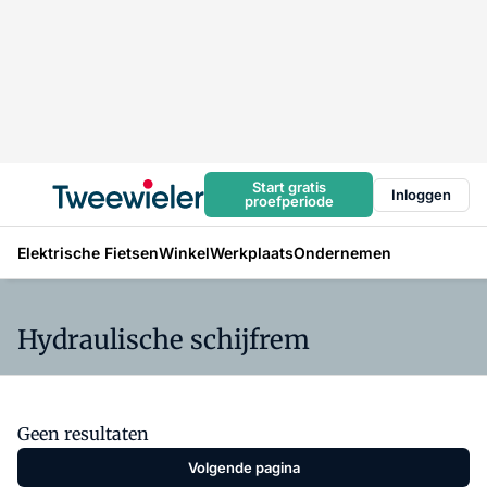
Start gratis
Inloggen
proefperiode
Elektrische Fietsen
Winkel
Werkplaats
Ondernemen
Hydraulische schijfrem
Geen resultaten
Volgende pagina