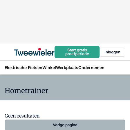
Start gratis
Inloggen
proefperiode
Elektrische Fietsen
Winkel
Werkplaats
Ondernemen
Hometrainer
Geen resultaten
Vorige pagina