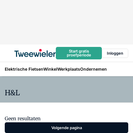
Start gratis
Inloggen
proefperiode
Elektrische Fietsen
Winkel
Werkplaats
Ondernemen
H&L
Geen resultaten
Volgende pagina