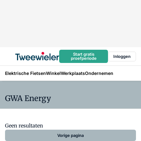
Start gratis
Inloggen
proefperiode
Elektrische Fietsen
Winkel
Werkplaats
Ondernemen
GWA Energy
Geen resultaten
Vorige pagina