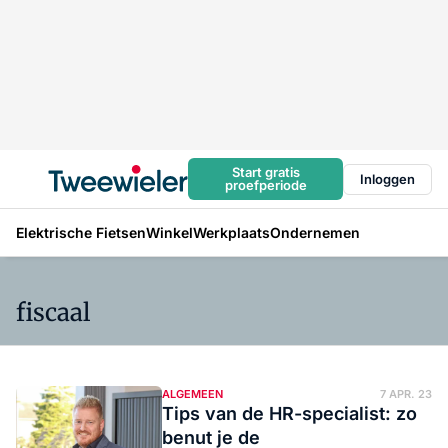
Start gratis
Inloggen
proefperiode
Elektrische Fietsen
Winkel
Werkplaats
Ondernemen
fiscaal
ALGEMEEN
7 APR. 23
Tips van de HR-specialist: zo
benut je de