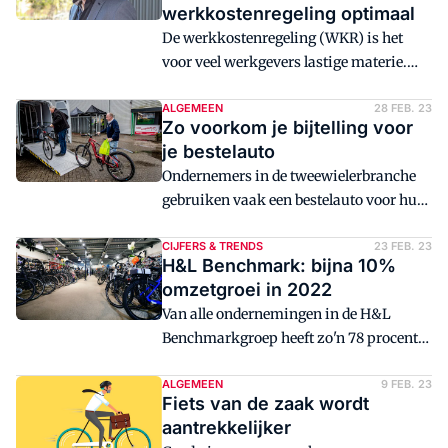
werkkostenregeling optimaal
De werkkostenregeling (WKR) is het
voor veel werkgevers lastige materie.
Niet gek, de regeling kent veel mitsen,
maren en uitzonderingen. In dit artikel
ALGEMEEN
28 FEB. 23
Zo voorkom je bijtelling voor
geeft Robin van Helden van H&L
je bestelauto
Accountants & Belastingadviseurs je
Ondernemers in de tweewielerbranche
handvatten om de werkkostenregeling
gebruiken vaak een bestelauto voor hun
optimaal te gebruiken en binnen de vrije
winkel. In de praktijk wordt deze wagen
ruimte te blijven.
ook regelmatig gebruikt voor
CIJFERS & TRENDS
23 FEB. 23
H&L Benchmark: bijna 10%
privéritten. In dit artikel geeft
omzetgroei in 2022
belastingadviseur Cornald Heijligers je
Van alle ondernemingen in de H&L
zeven handvatten waarmee je bijtelling
Benchmarkgroep heeft zo'n 78 procent
kunt voorkomen.
het jaar 2022 afgesloten met een
omzetplus. De cumulatieve
ALGEMEEN
9 FEB. 23
Fiets van de zaak wordt
omzetstijging tot en met het vierde
aantrekkelijker
kwartaal van 2022 is gemiddeld 9,9