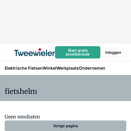
Start gratis
Inloggen
proefperiode
Elektrische Fietsen
Winkel
Werkplaats
Ondernemen
fietshelm
Geen resultaten
Vorige pagina