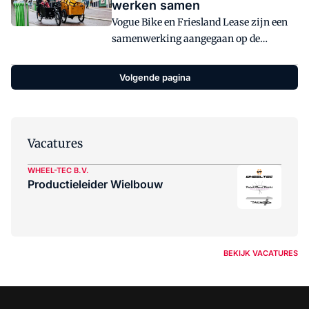
werken samen
alleen voor (fiets)leasemaatschappijen
Vogue Bike en Friesland Lease zijn een
een goede zaak, ook de rijwielhandelaar
samenwerking aangegaan op de
kan hier de vruchten van plukken.
Nederlandse markt. Friesland Lease
verzorgt de komende jaren Vogue bike
Volgende pagina
Private Lease en Vogue Bike Business
Lease in Nederland.
Vacatures
WHEEL-TEC B.V.
Productieleider Wielbouw
BEKIJK VACATURES