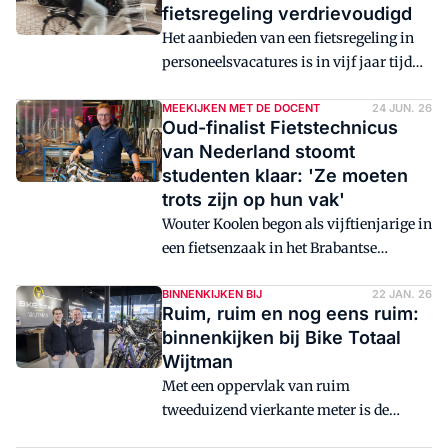
fietsregeling verdrievoudigd
Het aanbieden van een fietsregeling in
personeelsvacatures is in vijf jaar tijd
bijna verdrievoudigd. Waar werkgevers
in 2021 nog in 4.047 vacatures een
MEEKIJKEN MET DE DOCENT
24 JUN. 26
Oud-finalist Fietstechnicus
fietsplan of leasefiets expliciet als
van Nederland stoomt
secundaire arbeidsvoorwaarde
studenten klaar: 'Ze moeten
noemden, is dat aantal in 2026
trots zijn op hun vak'
opgelopen naar 11.076.
Wouter Koolen begon als vijftienjarige in
een fietsenzaak in het Brabantse
Ossendrecht. In de jaren daarna werkte
hij in diverse fietsenzaken in Nederland
BINNENKIJKEN BIJ
22 JAN. 26
Ruim, ruim en nog eens ruim:
en België, van werkplaatsmonteur tot
binnenkijken bij Bike Totaal
bedrijfsleider. Het vak kende voor hem
Wijtman
weinig geheimen meer. Tot vijf jaar
Met een oppervlak van ruim
geleden zijn leven onverwacht
tweeduizend vierkante meter is de
veranderde door kanker.
nieuwe vestiging in Berkel en Rodenrijs