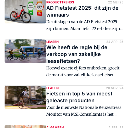
de grootste van zes winkels van Bike
PRODUCTTRENDS
22 MEI 25
AD Fietstest 2025: dit zijn de
Totaal Wijtman. Deze opvallend hoge en
winnaars
ruime tweewielerzaak draait boven
De uitslagen van de AD Fietstest 2025
verwachting goed.
zijn binnen. Maar liefst 72 e-bikes zijn
dit jaar onder de loep genomen,
verspreid over 16 categorieën - van
LEASEN
24 APR. 25
Wie heeft de regie bij de
stadsfietsen en toerfietsen tot fatbikes,
verkoop van zakelijke
vouwfietsen, longtails en speed pedelecs.
leasefietsen?
Ook veel dealermerken gooien hoge ogen
Hoewel exacte cijfers ontbreken, groeit
als het gaat om de vermelding Beste
de markt voor zakelijke leasefietsen.
Koop of Best Getest.
Zowel fietsplannen als leasefietsen
bieden kansen voor fietsbedrijven,
LEASEN
20 NOV. 24
Fietsen in top 5 van meest
waarbij leasemaatschappijen een
geleaste producten
belangrijke rol voor retailers kunnen
Voor de nieuwste Nationale Keuzestress
vervullen. Hoe afhankelijk zijn
Monitor van MSI Consultants is het
tweewielerwinkels van deze bedrijven
sentiment rondom bezit versus gebruik
en zijn er nog alternatieven?
ALGEMEEN
5 SEP. 23