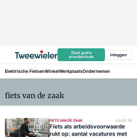
Start gratis
Inloggen
proefperiode
Elektrische Fietsen
Winkel
Werkplaats
Ondernemen
fiets van de zaak
FIETS VAN DE ZAAK
3 AUG. 26
Fiets als arbeidsvoorwaarde
rukt op: aantal vacatures met