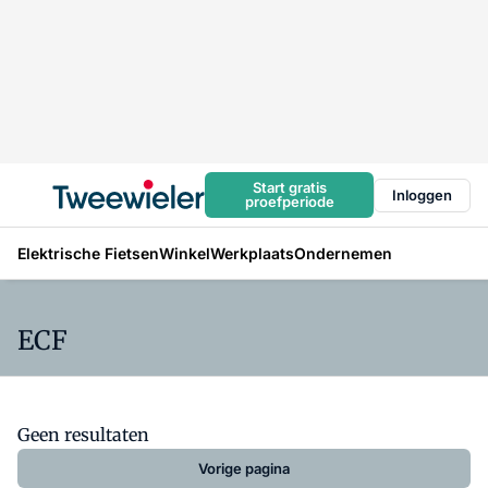
Start gratis
Inloggen
proefperiode
Elektrische Fietsen
Winkel
Werkplaats
Ondernemen
ECF
Geen resultaten
Vorige pagina