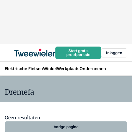
Start gratis
Inloggen
proefperiode
Elektrische Fietsen
Winkel
Werkplaats
Ondernemen
Dremefa
Geen resultaten
Vorige pagina