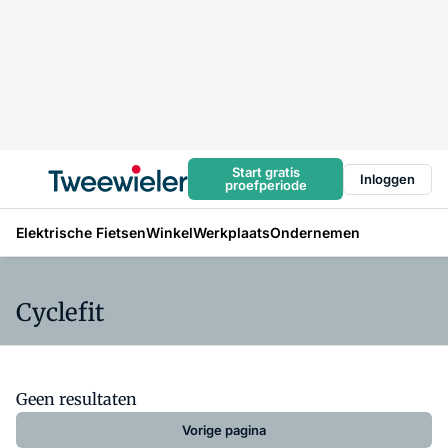
Start gratis
Inloggen
proefperiode
Elektrische Fietsen
Winkel
Werkplaats
Ondernemen
Cyclefit
Geen resultaten
Vorige pagina