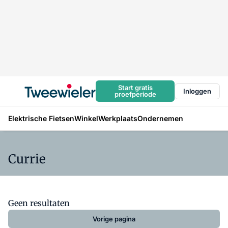
Start gratis
Inloggen
proefperiode
Elektrische Fietsen
Winkel
Werkplaats
Ondernemen
Currie
Geen resultaten
Vorige pagina