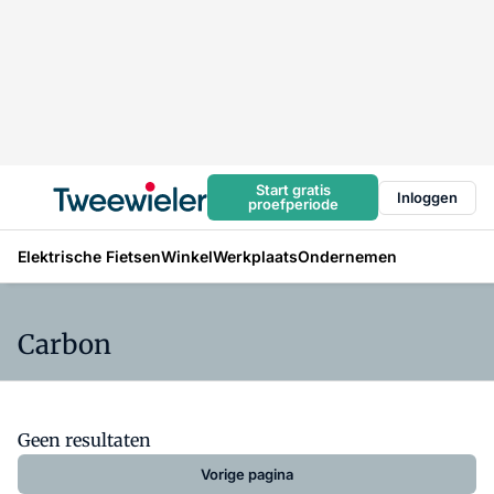
Start gratis
Inloggen
proefperiode
Elektrische Fietsen
Winkel
Werkplaats
Ondernemen
Carbon
Geen resultaten
Vorige pagina