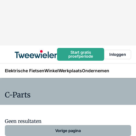
Start gratis
Inloggen
proefperiode
Elektrische Fietsen
Winkel
Werkplaats
Ondernemen
C-Parts
Geen resultaten
Vorige pagina