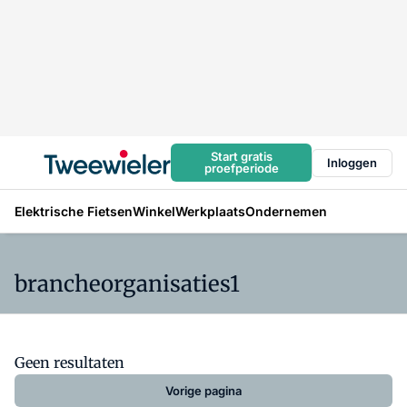
Start gratis
Inloggen
proefperiode
Elektrische Fietsen
Winkel
Werkplaats
Ondernemen
brancheorganisaties1
Geen resultaten
Vorige pagina