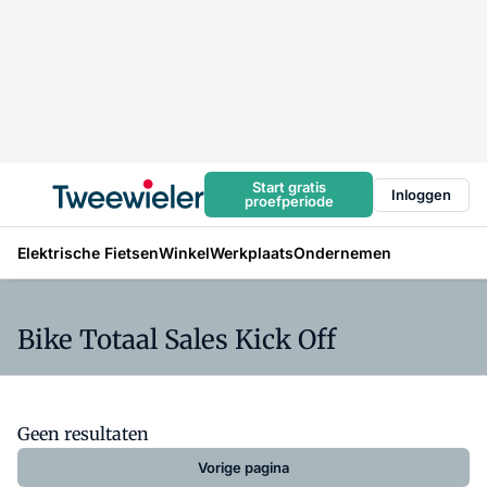
Start gratis
Inloggen
proefperiode
Elektrische Fietsen
Winkel
Werkplaats
Ondernemen
Bike Totaal Sales Kick Off
Geen resultaten
Vorige pagina