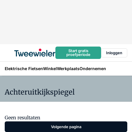
Start gratis
Inloggen
proefperiode
Elektrische Fietsen
Winkel
Werkplaats
Ondernemen
Achteruitkijkspiegel
Geen resultaten
Volgende pagina