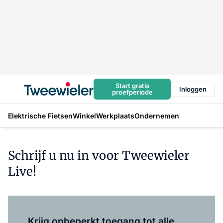
Start gratis
Inloggen
proefperiode
Elektrische Fietsen
Winkel
Werkplaats
Ondernemen
Schrijf u nu in voor Tweewieler
Live!
Log in
om dit artikel te lezen.
Krijg onbeperkt toegang tot alle