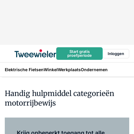
Start gratis
Inloggen
proefperiode
Elektrische Fietsen
Winkel
Werkplaats
Ondernemen
Handig hulpmiddel categorieën
motorrijbewijs
Log in
om dit artikel te lezen.
Krijg onbeperkt toegang tot alle