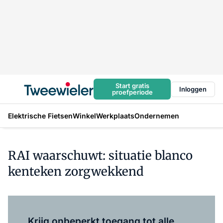
Start gratis
Inloggen
proefperiode
Elektrische Fietsen
Winkel
Werkplaats
Ondernemen
RAI waarschuwt: situatie blanco
kenteken zorgwekkend
Log in
om dit artikel te lezen.
Krijg onbeperkt toegang tot alle