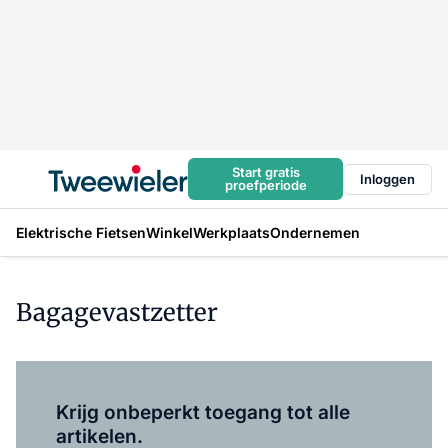
Start gratis
Inloggen
proefperiode
Elektrische Fietsen
Winkel
Werkplaats
Ondernemen
Bagagevastzetter
Log in
om dit artikel te lezen.
Krijg onbeperkt toegang tot alle
artikelen.