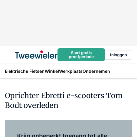
Start gratis
Inloggen
proefperiode
Elektrische Fietsen
Winkel
Werkplaats
Ondernemen
Oprichter Ebretti e-scooters Tom
Bodt overleden
Log in
om dit artikel te lezen.
Krijg onbeperkt toegang tot alle