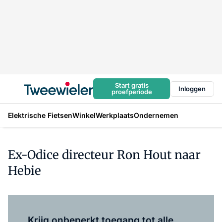
Start gratis
Inloggen
proefperiode
Elektrische Fietsen
Winkel
Werkplaats
Ondernemen
Ex-Odice directeur Ron Hout naar
Hebie
Log in
om dit artikel te lezen.
Krijg onbeperkt toegang tot alle