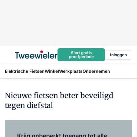
Start gratis
Inloggen
proefperiode
Elektrische Fietsen
Winkel
Werkplaats
Ondernemen
Nieuwe fietsen beter beveiligd
tegen diefstal
Log in
om dit artikel te lezen.
Krijg onbeperkt toegang tot alle