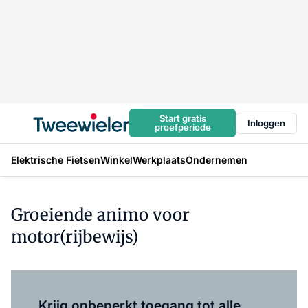
Start gratis
Inloggen
proefperiode
Elektrische Fietsen
Winkel
Werkplaats
Ondernemen
Groeiende animo voor
motor(rijbewijs)
Log in
om dit artikel te lezen.
Krijg onbeperkt toegang tot alle