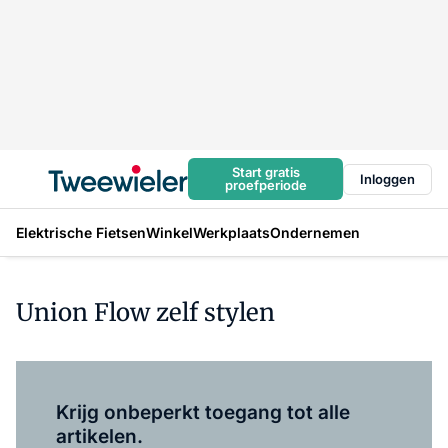
Start gratis
Inloggen
proefperiode
Elektrische Fietsen
Winkel
Werkplaats
Ondernemen
Union Flow zelf stylen
Log in
om dit artikel te lezen.
Krijg onbeperkt toegang tot alle
artikelen.