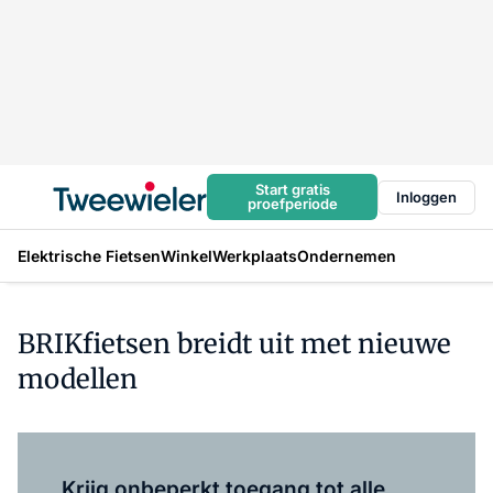
Start gratis
Inloggen
proefperiode
Elektrische Fietsen
Winkel
Werkplaats
Ondernemen
BRIKfietsen breidt uit met nieuwe
modellen
Log in
om dit artikel te lezen.
Krijg onbeperkt toegang tot alle