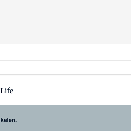
Life
Log in
om dit artikel te lezen.
ikelen.