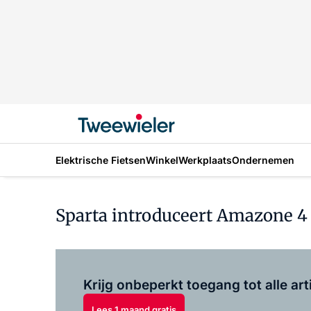
Elektrische Fietsen
Winkel
Werkplaats
Ondernemen
Sparta introduceert Amazone 4 
Krijg onbeperkt toegang tot alle art
Lees 1 maand gratis