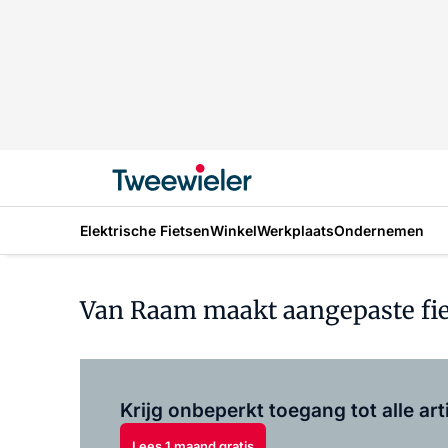
Elektrische Fietsen
Winkel
Werkplaats
Ondernemen
Van Raam maakt aangepaste fi
Krijg onbeperkt toegang tot alle art
Lees 1 maand gratis