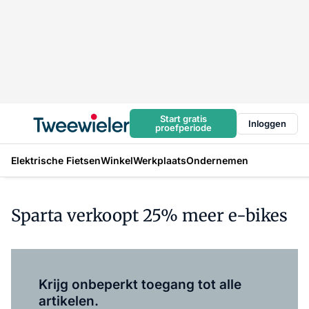
Start gratis
Inloggen
proefperiode
Elektrische Fietsen
Winkel
Werkplaats
Ondernemen
Sparta verkoopt 25% meer e-bikes
Log in
om dit artikel te lezen.
Krijg onbeperkt toegang tot alle
artikelen.