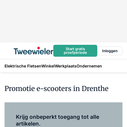
Start gratis
Inloggen
proefperiode
Elektrische Fietsen
Winkel
Werkplaats
Ondernemen
Promotie e-scooters in Drenthe
Log in
om dit artikel te lezen.
Krijg onbeperkt toegang tot alle
artikelen.