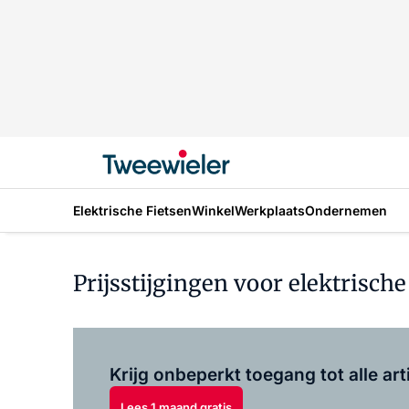
Elektrische Fietsen
Winkel
Werkplaats
Ondernemen
Prijsstijgingen voor elektrisch
Krijg onbeperkt toegang tot alle art
Lees 1 maand gratis