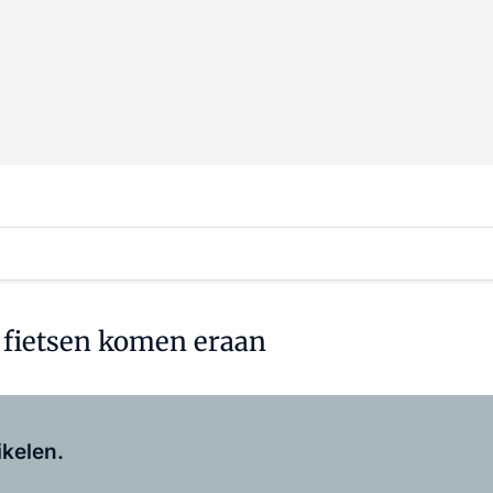
e fietsen komen eraan
Log in
om dit artikel te lezen.
ikelen.