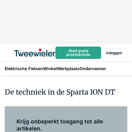
Start gratis
Inloggen
proefperiode
Elektrische Fietsen
Winkel
Werkplaats
Ondernemen
De techniek in de Sparta ION DT
Log in
om dit artikel te lezen.
Krijg onbeperkt toegang tot alle
artikelen.