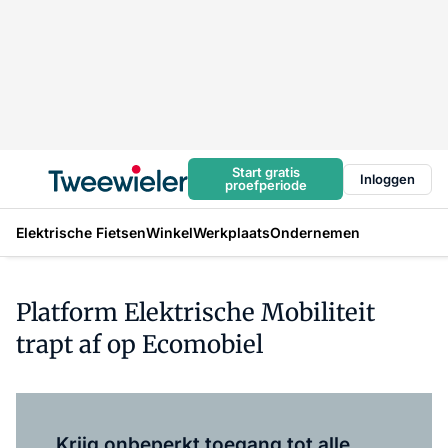
Start gratis
Inloggen
proefperiode
Elektrische Fietsen
Winkel
Werkplaats
Ondernemen
Platform Elektrische Mobiliteit
trapt af op Ecomobiel
Log in
om dit artikel te lezen.
Krijg onbeperkt toegang tot alle