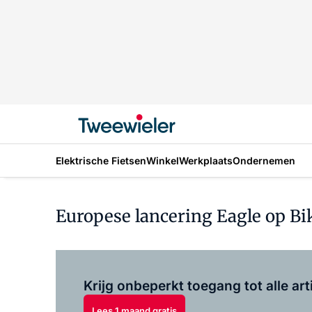
Elektrische Fietsen
Winkel
Werkplaats
Ondernemen
Europese lancering Eagle op Bi
Krijg onbeperkt toegang tot alle art
Lees 1 maand gratis