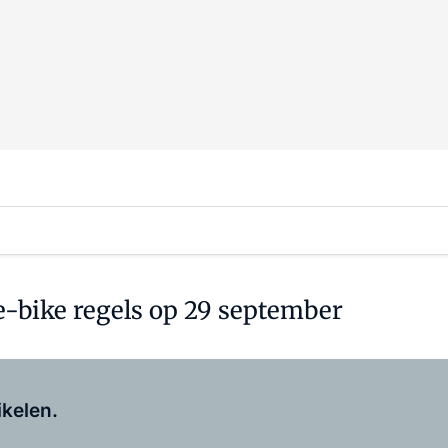
-bike regels op 29 september
Log in
om dit artikel te lezen.
ikelen.