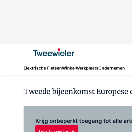
Elektrische Fietsen
Winkel
Werkplaats
Ondernemen
Tweede bijeenkomst Europese e
Krijg onbeperkt toegang tot alle art
Lees 1 maand gratis